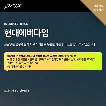
맞춤
견적
신청하기
포트폴리오
INCROSS
TALKIT
유지보수
인크로스
토킷 ㈜웅진컴퍼스
혜택정보
업계를 선도하는 No.1 디지털 광고 전문 기업
새로운 차원의 영어 학습X커뮤니티 앱
고객후기
회사소개
인크로스 공식 웹사이트 제작
→ “2001년부터 이어온 저희 인크로스의 역사를 보여주는 콘텐츠 구성, 그리고 광고 네트워크
운영 경험을 신뢰 있게 전달할 수 있는 UI/UX 전략이 매우 만족스러웠습니다
- 현대에버다임 김** 매니저
상세보기
상세보기
견적문의
견적문의